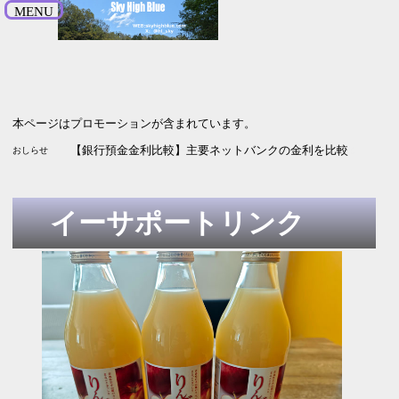
MENU
本ページはプロモーションが含まれています。
【SBI新生銀行】引っ越し受付中 最大5.2万円プレゼント 9月
【株主優待2026】イーサポートリンクから毎年楽しみのあれが届い
【銀行預金金利比較】主要ネットバンクの金利を比較 2026年
おしらせ
イーサポートリンク